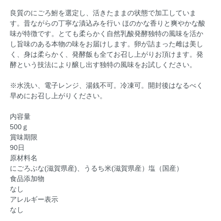
良質のにごろ鮒を選定し、活きたままの状態で加工していま
す。昔ながらの丁寧な漬込みを行い ほのかな香りと爽やかな酸
味が特徴です。とても柔らかく自然乳酸発酵独特の風味を活か
し旨味のある本物の味をお届けします。卵が詰まった雌は美し
く、身は柔らかく、発酵飯も全てお召し上がりお頂けます。発
酵という技法により醸し出す独特の風味をお試しください。
※水洗い、電子レンジ、湯銭不可。冷凍可。開封後はなるべく
早めにお召し上がりください。
内容量
500ｇ
賞味期限
90日
原材料名
にごろぶな(滋賀県産)、うるち米(滋賀県産）塩（国産）
食品添加物
なし
アレルギー表示
なし