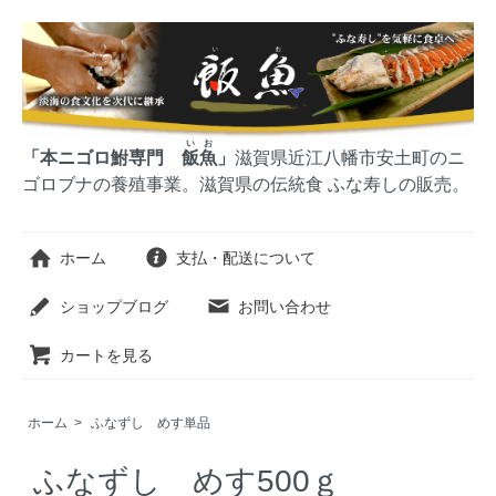
いお
「本ニゴロ鮒専門
飯魚
」
滋賀県近江八幡市安土町のニ
ゴロブナの養殖事業。滋賀県の伝統食 ふな寿しの販売。
ホーム
支払・配送について
ショップブログ
お問い合わせ
カートを見る
ホーム
>
ふなずし めす単品
ふなずし めす500ｇ