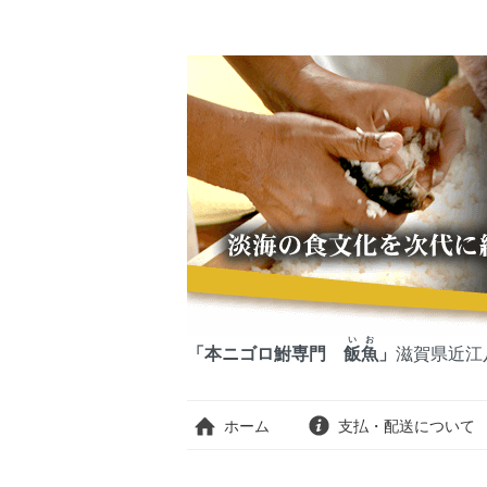
いお
「本ニゴロ鮒専門
飯魚
」
滋賀県近江
ホーム
支払・配送について