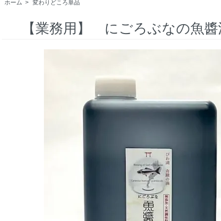
ホーム
>
変わりどころ単品
【業務用】 にごろぶなの魚醬油