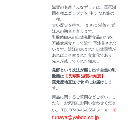
滋賀の名産「ふなずし」は、琵琶湖
固有種ニゴロブナを 使う なれ鮨の
一種。
古い歴史を持ち、 まさに 湖魚と 近
江米の融合と言えます。
乳酸菌由来の自然発酵食品のため、
万能健康食として近年 再注目されて
います。近江の恵まれた自然環境が
あればこそ生まれた食文化であり 、
先人が残してくれた知恵 。
発酵という技法が醸し出す自然の乳
酸菌は
【長寿県 滋賀の知恵】
蔵元産地直送で食卓にお届けしま
す。
商品に関するご質問などございまし
たら、お気軽にお問い合わせくださ
io
い。 TEL/0748-46-6554 メール
funaya@yahoo.co.jp