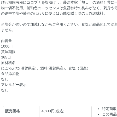
びわ湖固有種にゴロブナを塩漬けし、藤居本家「旭日」の酒粕と共に
物一切不使用。琥珀色のエッセンスは魚醤独特の臭みがなく、刺身や
の途中で塩や醤油の代わりに使えば万能な隠し味の天然調味料。
※塩分が強いので加減しながらご利用ください。食塩が結晶化して沈
ません。
内容量
1000ml
賞味期限
365日
原材料名
にごろぶな(滋賀県産)、酒粕(滋賀県産)、食塩（国産）
食品添加物
なし
アレルギー表示
なし
特定商取
販売価格
4,800円(税込)
この商品