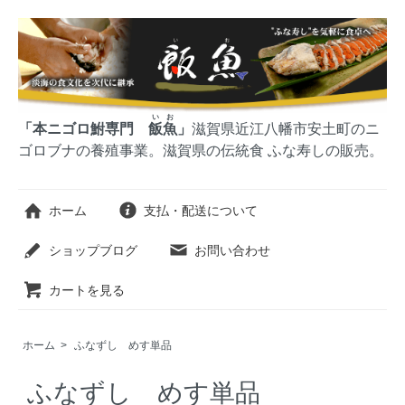
いお
「本ニゴロ鮒専門
飯魚
」
滋賀県近江八幡市安土町のニ
ゴロブナの養殖事業。滋賀県の伝統食 ふな寿しの販売。
ホーム
支払・配送について
ショップブログ
お問い合わせ
カートを見る
ホーム
>
ふなずし めす単品
ふなずし めす単品